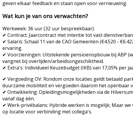
geven elkaar feedback en staan open voor vernieuwing.
Wat kun je van ons verwachten?
Werkweek:
36 uur (32 uur bespreekbaar).
✔
Contract:
Jaarcontract met intentie tot vast dienstverban
✔
Salaris:
Schaal
11
van de CAO Gemeenten (€4.520 - €6.422)
ervaring.
✔
Voorzieningen:
Uitstekende pensioenopbouw bij ABP (we
vangnet bij overlijden/arbeidsongeschiktheid.
✔
Extra's:
Individueel Keuzebudget (IKB) van 17,05% per jaa
✔
Vergoeding OV: Rondom onze locaties geldt betaald parke
duurzame mobiliteit en vergoeden daarom het openbaar ver
✔
Ontwikkeling:
Opleidingsmogelijkheden via de Hilversum
vanaf dag één.
✔
Werk-privébalans:
Hybride werken is mogelijk; Maar we v
op locatie voor verbinding met collega's.