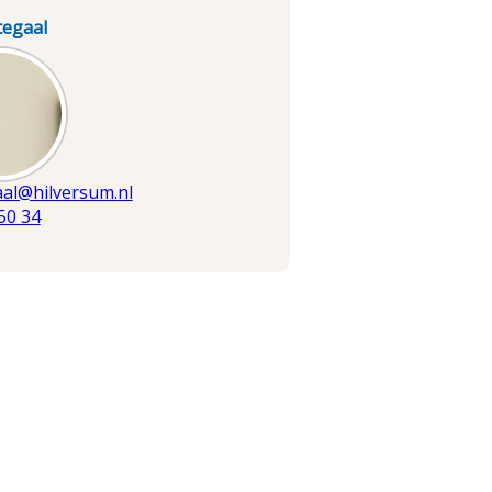
egaal
ding
aal@hilversum.nl
50 34