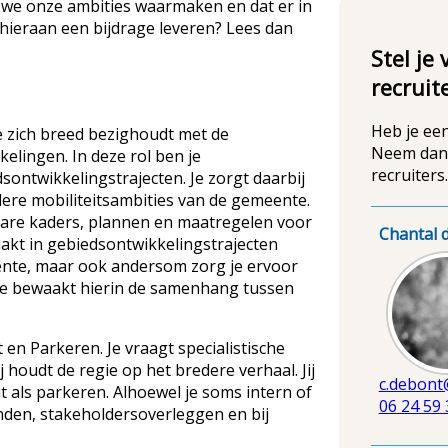
at we onze ambities waarmaken en dat er in
ij hieraan een bijdrage leveren? Lees dan
Stel je
recruit
Heb je ee
e zich breed bezighoudt met de
Neem dan 
elingen. In deze rol ben je
recruiters.
sontwikkelingstrajecten. Je zorgt daarbij
dere mobiliteitsambities van de gemeente.
erbare kaders, plannen en maatregelen voor
Chantal 
aakt in gebiedsontwikkelingstrajecten
eente, maar ook andersom zorg je ervoor
Afbeel
 Je bewaakt hierin de samenhang tussen
 en Parkeren. Je vraagt specialistische
j houdt de regie op het bredere verhaal. Jij
c.debont
t als parkeren. Alhoewel je soms intern of
06 24 59 
vonden, stakeholdersoverleggen en bij