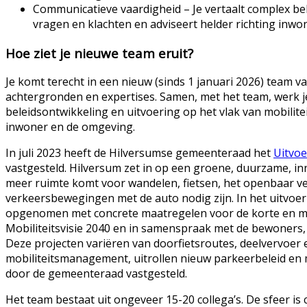
Communicatieve vaardigheid – Je vertaalt complex bele
vragen en klachten en adviseert helder richting inwon
Hoe ziet je nieuwe team eruit?
Je komt terecht in een nieuw (sinds 1 januari 2026) team 
achtergronden en expertises. Samen, met het team, werk 
beleidsontwikkeling en uitvoering op het vlak van mobilite
inwoner en de omgeving.
In juli 2023 heeft de Hilversumse gemeenteraad het
Uitvoe
vastgesteld.
Hilversum zet in op een groene, duurzame, inn
meer ruimte komt voor wandelen, fietsen, het openbaar v
verkeersbewegingen met de auto nodig zijn.
In het uitvoe
opgenomen met concrete maatregelen voor de korte en mid
Mobiliteitsvisie 2040 en in samenspraak met de bewoners, o
Deze projecten variëren van doorfietsroutes, deelvervoer 
mobiliteitsmanagement, uitrollen nieuw parkeerbeleid en me
door de gemeenteraad vastgesteld.
Het team bestaat uit ongeveer 15-20 collega’s. De sfeer is