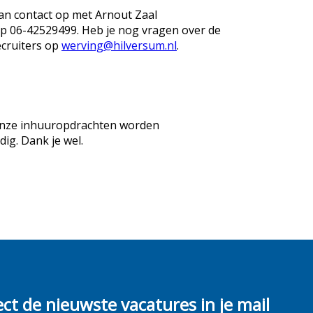
an contact op met Arnout Zaal
 06-42529499. Heb je nog vragen over de
ecruiters op
werving@hilversum.nl
.
 Onze inhuuropdrachten worden
odig. Dank je wel.
ect de nieuwste vacatures in je mail