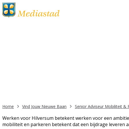
Senior adviseur Mobiliteit &
Beleid/Advies
32
36
-
uur
HBO
€ 4.520,00
€ 6.422,00
/
Home
Vind Jouw Nieuwe Baan
Senior Adviseur Mobiliteit &
Werken voor Hilversum betekent werken voor een ambitie
mobiliteit en parkeren betekent dat een bijdrage leveren