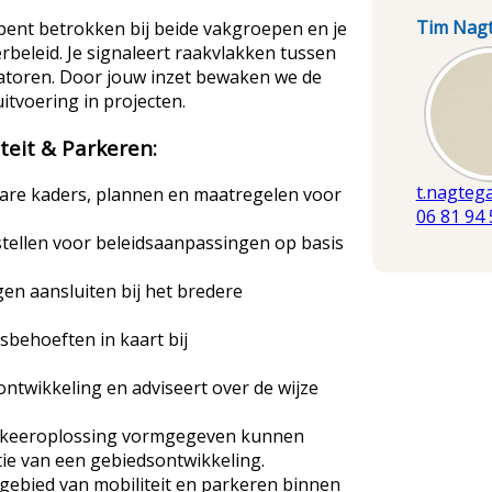
Tim Nagt
 bent betrokken bij beide vakgroepen en je
beleid. Je signaleert raakvlakken tussen
Afbeel
natoren. Door jouw inzet bewaken we de
itvoering in projecten.
iteit & Parkeren:
t.nagteg
erbare kaders, plannen en maatregelen voor
06 81 94 
rstellen voor beleidsaanpassingen op basis
en aansluiten bij het bredere
sbehoeften in kaart bij
ntwikkeling en adviseert over de wijze
 parkeeroplossing vormgegeven kunnen
tie van een gebiedsontwikkeling.
 gebied van mobiliteit en parkeren binnen