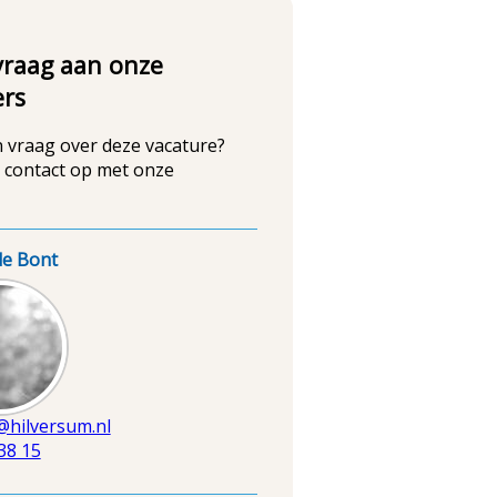
 vraag aan onze
ers
n vraag over deze vacature?
contact op met onze
de Bont
ding
@hilversum.nl
38 15