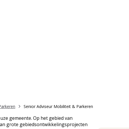
Werk
Onze collega's
On
 Parkeren
 Parkeren
Senior Adviseur Mobiliteit & Parkeren
uze gemeente. Op het gebied van
 aan grote gebiedsontwikkelingsprojecten