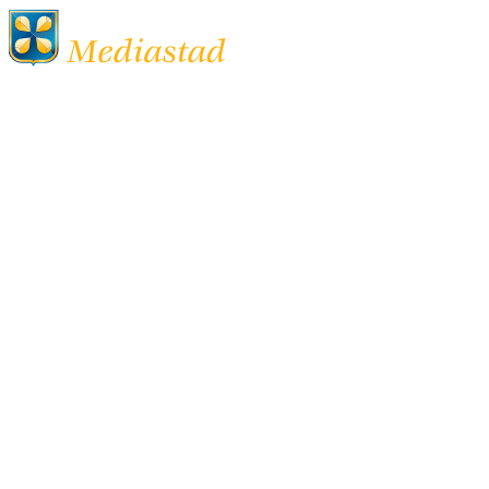
Afstudeerstage: EMV-
projectteam
(Eenzaamheid, Mantelzorg
en
Vrijwilligersondersteuning)
Stage
HBO