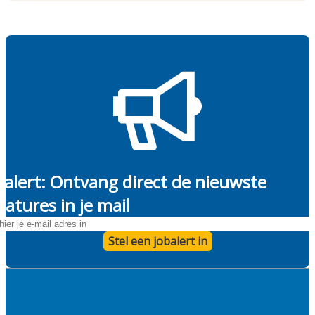
balert: Ontvang direct de nieuwste
catures in je mail
hier je e-mail adres in
*
Stel een jobalert in